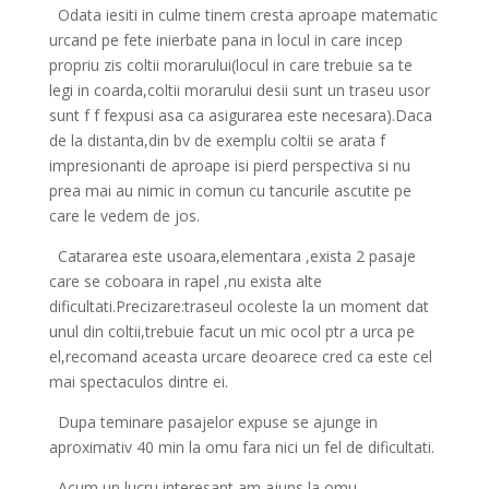
Odata iesiti in culme tinem cresta aproape matematic
urcand pe fete inierbate pana in locul in care incep
propriu zis coltii morarului(locul in care trebuie sa te
legi in coarda,coltii morarului desii sunt un traseu usor
sunt f f fexpusi asa ca asigurarea este necesara).Daca
de la distanta,din bv de exemplu coltii se arata f
impresionanti de aproape isi pierd perspectiva si nu
prea mai au nimic in comun cu tancurile ascutite pe
care le vedem de jos.
Catararea este usoara,elementara ,exista 2 pasaje
care se coboara in rapel ,nu exista alte
dificultati.Precizare:traseul ocoleste la un moment dat
unul din coltii,trebuie facut un mic ocol ptr a urca pe
el,recomand aceasta urcare deoarece cred ca este cel
mai spectaculos dintre ei.
Dupa teminare pasajelor expuse se ajunge in
aproximativ 40 min la omu fara nici un fel de dificultati.
Acum,un lucru interesant am ajuns la omu