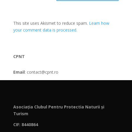
This site uses Akismet to reduce spam.
Learn how
your comment data is processed.
CPNT
Email
: contact@cpnt.ro
Asociația Clubul Pentru Protectia Naturii și
Turism
CIF: 8440864