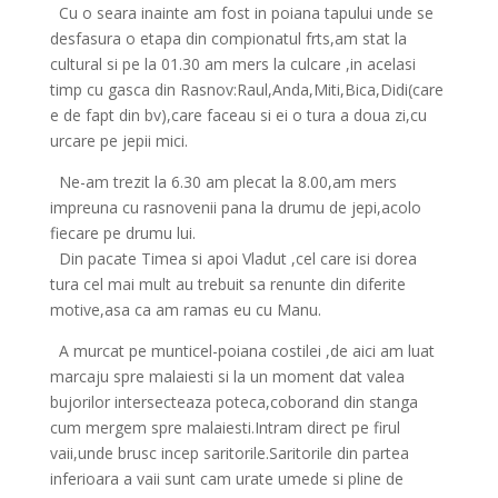
Cu o seara inainte am fost in poiana tapului unde se
desfasura o etapa din compionatul frts,am stat la
cultural si pe la 01.30 am mers la culcare ,in acelasi
timp cu gasca din Rasnov:Raul,Anda,Miti,Bica,Didi(care
e de fapt din bv),care faceau si ei o tura a doua zi,cu
urcare pe jepii mici.
Ne-am trezit la 6.30 am plecat la 8.00,am mers
impreuna cu rasnovenii pana la drumu de jepi,acolo
fiecare pe drumu lui.
Din pacate Timea si apoi Vladut ,cel care isi dorea
tura cel mai mult au trebuit sa renunte din diferite
motive,asa ca am ramas eu cu Manu.
A murcat pe munticel-poiana costilei ,de aici am luat
marcaju spre malaiesti si la un moment dat valea
bujorilor intersecteaza poteca,coborand din stanga
cum mergem spre malaiesti.Intram direct pe firul
vaii,unde brusc incep saritorile.Saritorile din partea
inferioara a vaii sunt cam urate umede si pline de