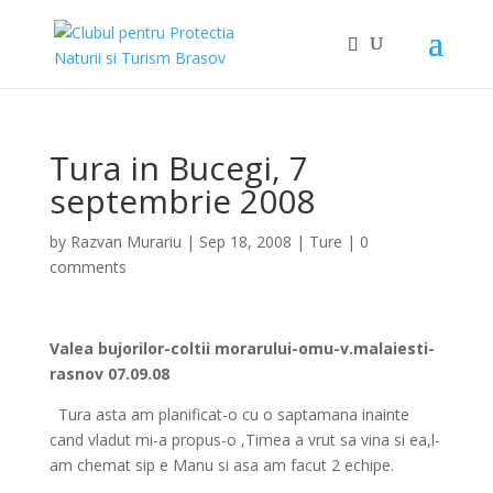
Tura in Bucegi, 7
septembrie 2008
by
Razvan Murariu
|
Sep 18, 2008
|
Ture
|
0
comments
Valea bujorilor-coltii morarului-omu-v.malaiesti-
rasnov 07.09.08
Tura asta am planificat-o cu o saptamana inainte
cand vladut mi-a propus-o ,Timea a vrut sa vina si ea,l-
am chemat sip e Manu si asa am facut 2 echipe.