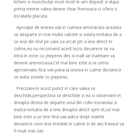
licheni si muschi,dar incet incet le-am depasit si dupa
prima treime valea devine chiar frumoasa si ofera o
escalada placuta.
Aproape de iesirea vaii in culmea amorarului aceasta
se desparte in mai multe valcele si exista tentatia de a
se iesii din firul pe care sa urcat ptr a iesii direct in
culme,eu nu recomand acest lucru deoarece se va
intra in zone cu jnepenis des si inalt iar inaintare va
devenii anevoioasa.Cel mai bine este a se urma
aproximativ firul vaii pana la iesirea in culme deoarece
se evita zonele cu jnepenis.
Precizare:in acest punct in care valea se
deschide,perspectiva se deschide si ea si observam in
dreapta destul de departe unul din coltii morarului si
exista tentatia de a tine dreapta direct spre el,cel mai
bine este a se tine firul vaii,adica drept inainte
deoarece vom iesii imediat in culme si de aici traseul va
fi mult mai clar.