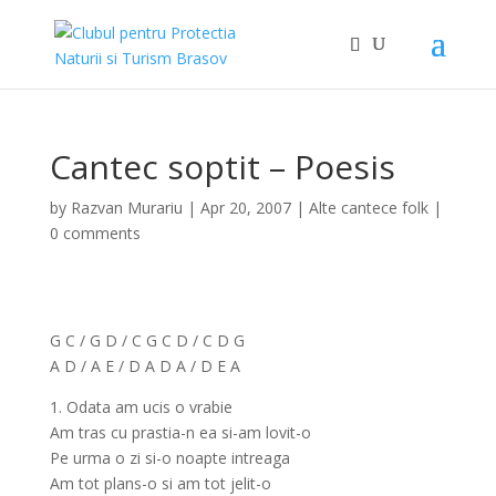
Cantec soptit – Poesis
by
Razvan Murariu
|
Apr 20, 2007
|
Alte cantece folk
|
0 comments
G C / G D / C G C D / C D G
A D / A E / D A D A / D E A
1. Odata am ucis o vrabie
Am tras cu prastia-n ea si-am lovit-o
Pe urma o zi si-o noapte intreaga
Am tot plans-o si am tot jelit-o