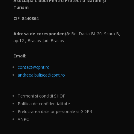
Asociația Clubul Pentru Protectia Naturii și
Turism
CIF: 8440864
Adresa de corespondență:
Bd. Dacia Bl. 20, Scara B,
ap.12 , Brasov Jud. Brasov
Email
:
contact@cpnt.ro
andreea.bulisca@cpnt.ro
Termeni si conditii SHOP
Politica de confidentialitate
Prelucrarea datelor personale si GDPR
ANPC