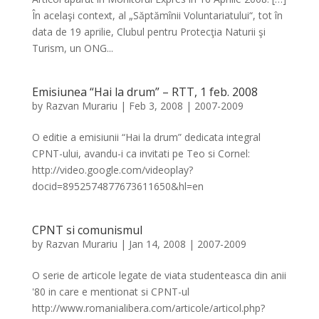
În acelaşi context, al „Săptămînii Voluntariatului“, tot în
data de 19 aprilie, Clubul pentru Protecţia Naturii şi
Turism, un ONG...
Emisiunea “Hai la drum” – RTT, 1 feb. 2008
by
Razvan Murariu
|
Feb 3, 2008
|
2007-2009
O editie a emisiunii “Hai la drum” dedicata integral
CPNT-ului, avandu-i ca invitati pe Teo si Cornel:
http://video.google.com/videoplay?
docid=8952574877673611650&hl=en
CPNT si comunismul
by
Razvan Murariu
|
Jan 14, 2008
|
2007-2009
O serie de articole legate de viata studenteasca din anii
'80 in care e mentionat si CPNT-ul
http://www.romanialibera.com/articole/articol.php?