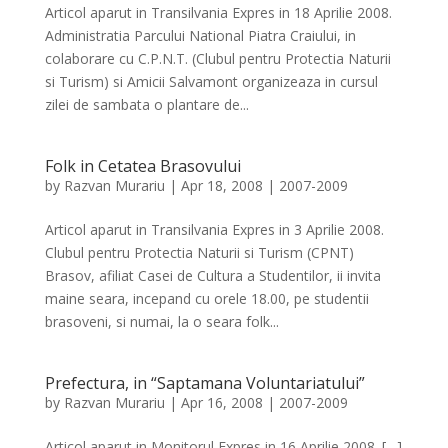
Articol aparut in Transilvania Expres in 18 Aprilie 2008.
Administratia Parcului National Piatra Craiului, in
colaborare cu C.P.N.T. (Clubul pentru Protectia Naturii
si Turism) si Amicii Salvamont organizeaza in cursul
zilei de sambata o plantare de...
Folk in Cetatea Brasovului
by
Razvan Murariu
|
Apr 18, 2008
|
2007-2009
Articol aparut in Transilvania Expres in 3 Aprilie 2008.
Clubul pentru Protectia Naturii si Turism (CPNT)
Brasov, afiliat Casei de Cultura a Studentilor, ii invita
maine seara, incepand cu orele 18.00, pe studentii
brasoveni, si numai, la o seara folk...
Prefectura, in “Saptamana Voluntariatului”
by
Razvan Murariu
|
Apr 16, 2008
|
2007-2009
Articol aparut in Monitorul Expres in 16 Aprilie 2008. […]