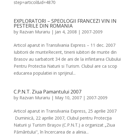
step=articol&id=4870
EXPLORATORI – SPEOLOGII FRANCEZI VIN IN
PESTERILE DIN ROMANIA
by
Razvan Murariu
|
Jan 4, 2008
|
2007-2009
Articol aparut in Transilvania Express – 11 dec. 2007
Iubitorii de munteRecent, tinerii iubitori de munte din
Brasov au sarbatorit 34 de ani de la infiintarea Clubului
Pentru Protectia Naturii si Turism. Clubul are ca scop
educarea populatiei in sprijinul...
C.P.N.T. Ziua Pamantului 2007
by
Razvan Murariu
|
May 10, 2007
|
2007-2009
Articol aparut in Transilvania Express, 25 aprilie 2007
Duminică, 22 aprilie 2007, Clubul pentru Protecţia
Naturii şi Turism Braşov (C.P.N.T.) a organizat „Ziua
Pământului", în încercarea de a alinia...