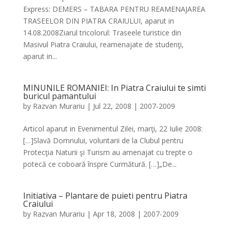
Express: DEMERS – TABARA PENTRU REAMENAJAREA
TRASEELOR DIN PIATRA CRAIULUI, aparut in
14.08.2008Ziarul tricolorul: Traseele turistice din
Masivul Piatra Craiului, reamenajate de studenţi,
aparut in...
MINUNILE ROMANIEI: In Piatra Craiului te simti
buricul pamantului
by
Razvan Murariu
|
Jul 22, 2008
|
2007-2009
Articol aparut in Evenimentul Zilei, marţi, 22 Iulie 2008:
[…]Slavă Domnului, voluntarii de la Clubul pentru
Protecţia Naturii şi Turism au amenajat cu trepte o
potecă ce coboară înspre Curmătură. […]„De...
Initiativa – Plantare de puieti pentru Piatra
Craiului
by
Razvan Murariu
|
Apr 18, 2008
|
2007-2009