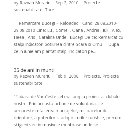
by
Razvan Murariu
|
Sep 2, 2010
|
Proiecte
sustenabilitate
,
Ture
Remarcare Bucegi – Reloaded Cand: 28.08.2010-
29.08.2010 Cine: Eu , Cornel , Oana , Andrei , Iuli , Alex,
Heea , Aris , Catalina Unde : Bucegi De ce: Remarcat cu
stalpi indicatori potiunea dintre Scara si Omu Dupa
ce in iunie am plantat stalpi indicatori pe...
35 de ani in munti
by
Razvan Murariu
|
Feb 9, 2008
|
Proiecte
,
Proiecte
sustenabilitate
"Tabara de Vara"este cel mai amplu proiect al clubului
nostru. Prin aceasta actiune de voluntariat se
urmareste refacerea marcajelor, mijloacelor de
orientare, a potecilor si adaposturilor turistice, precum
si igienizare in masivele muntoase unde se...