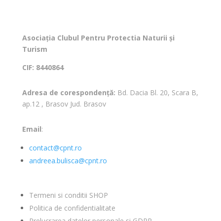
Asociația Clubul Pentru Protectia Naturii și
Turism
CIF: 8440864
Adresa de corespondență:
Bd. Dacia Bl. 20, Scara B,
ap.12 , Brasov Jud. Brasov
Email
:
contact@cpnt.ro
andreea.bulisca@cpnt.ro
Termeni si conditii SHOP
Politica de confidentialitate
Prelucrarea datelor personale si GDPR