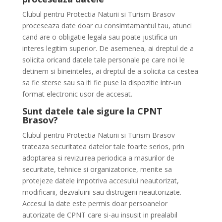
Clubul pentru Protectia Naturii si Turism Brasov
proceseaza date doar cu consimtamantul tau, atunci
cand are o obligatie legala sau poate justifica un
interes legitim superior. De asemenea, ai dreptul de a
solicita oricand datele tale personale pe care noi le
detinem si bineinteles, ai dreptul de a solicita ca cestea
sa fie sterse sau sa iti fie puse la dispozitie intr-un
format electronic usor de accesat.
Sunt datele tale sigure la
CPNT
Brasov
?
Clubul pentru Protectia Naturii si Turism Brasov
trateaza securitatea datelor tale foarte serios, prin
adoptarea si revizuirea periodica a masurilor de
securitate, tehnice si organizatorice, menite sa
protejeze datele impotriva accesului neautorizat,
modificarii, dezvaluirii sau distrugerii neautorizate.
Accesul la date este permis doar persoanelor
autorizate de CPNT care si-au insusit in prealabil