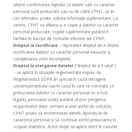
obține confirmarea faptului că datele sale cu caracter
personal sunt prelucrate sau nu de către CPNT, iar în
caz afirmativ, poate solicita informații suplimentare. La
cerere, CPNT va elibera și o copie a datelor cu caracter
personal prelucrate, copiile suplimentare putând fi
tarifate în funcție de costurile efective ale CPNT;
Dreptul la rectificare
– reprezintă dreptul de a obține
rectificarea datelor cu caracter personal inexacte și
completarea celor incomplete;
Dreptul la ștergerea datelor
(”dreptul de a fi uitat”)
– se aplică în situațiile reglementate expres de
Regulamentul GDPR (în special în cazul retragerii
consimțământului sau în cazul în care se constată că
prelucrarea datelor cu caracter personal nu a fost
legală), persoana vizată putând obține ștergerea
respectivelor date. Urmare a unei astfel de solicitări,
CPNT poate să anonimizeze datele, lipsindu-le de
caracterul personal și să continue astfel prelucrarea în
scopuri statistice. Acest drept se aplică strict în cazurile