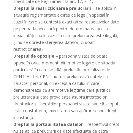
specificate de Regulament la art. 17, al. 1;
Dreptul la restricționarea prelucrării
– se aplică în
situațiile reglementate expres de lege (în special în
cazul în care se contestă exactitatea respectivelor date
pe perioada necesară pentru determinarea acestei
inexactități sau în cazul în care prelucrarea este ilegală,
și nu se dorește ștergerea datelor, ci doar
restricționarea);
Dreptul de opoziție
– persoana vizată se poate
opune în orice moment, din motive legate de situația
particulară în care se află, prelucrărilor realizate de
CPNT; Astfel, CPNT nu mai prelucrează datele cu
caracter personal, cu excepția cazului în care
demonstrează că are motive legitime care justifică
prelucrarea și care prevalează asupra intereselor,
drepturilor și libertăților persoanei vizate sau că scopul
este constatarea, exercitarea sau apărarea unui drept
în instanță.
Dreptul la portabilitatea datelor
– respectivul drept
nu se aplică prelucrării de date efectuate de către