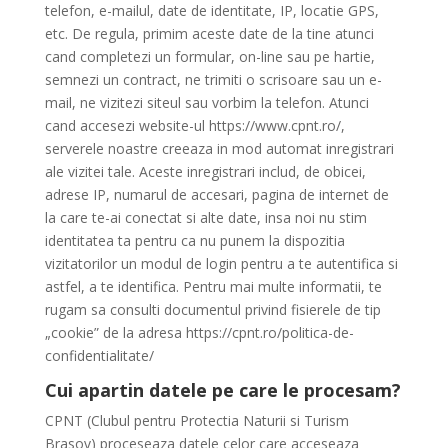
telefon, e-mailul, date de identitate, IP, locatie GPS,
etc. De regula, primim aceste date de la tine atunci
cand completezi un formular, on-line sau pe hartie,
semnezi un contract, ne trimiti o scrisoare sau un e-
mail, ne vizitezi siteul sau vorbim la telefon. Atunci
cand accesezi website-ul https://www.cpnt.ro/,
serverele noastre creeaza in mod automat inregistrari
ale vizitei tale. Aceste inregistrari includ, de obicei,
adrese IP, numarul de accesari, pagina de internet de
la care te-ai conectat si alte date, insa noi nu stim
identitatea ta pentru ca nu punem la dispozitia
vizitatorilor un modul de login pentru a te autentifica si
astfel, a te identifica. Pentru mai multe informatii, te
rugam sa consulti documentul privind fisierele de tip
„cookie” de la adresa https://cpnt.ro/politica-de-
confidentialitate/
Cui apartin datele pe care le procesam?
CPNT (Clubul pentru Protectia Naturii si Turism
Brasov) proceseaza datele celor care acceseaza