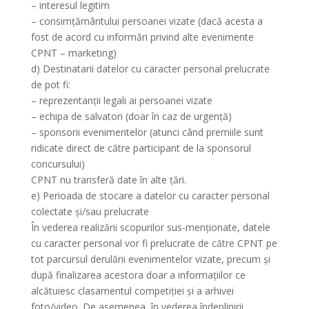
– interesul legitim
– consimțământului persoanei vizate (dacă acesta a
fost de acord cu informări privind alte evenimente
CPNT – marketing)
d) Destinatarii datelor cu caracter personal prelucrate
de pot fi:
– reprezentanții legali ai persoanei vizate
– echipa de salvatori (doar în caz de urgență)
– sponsorii evenimentelor (atunci când premiile sunt
ridicate direct de către participant de la sponsorul
concursului)
CPNT nu transferă date în alte țări.
e) Perioada de stocare a datelor cu caracter personal
colectate și/sau prelucrate
În vederea realizării scopurilor sus-menționate, datele
cu caracter personal vor fi prelucrate de către CPNT pe
tot parcursul derulării evenimentelor vizate, precum și
după finalizarea acestora doar a informațiilor ce
alcătuiesc clasamentul competiției și a arhivei
foto/video. De asemenea, în vederea îndeplinirii