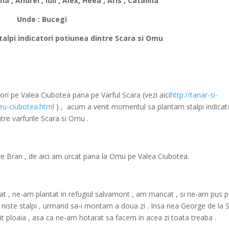
na , Andrei , Iuli , Alex, Heea , Aris , Catalina
Unde : Bucegi
alpi indicatori potiunea dintre Scara si Omu
tori pe Valea Ciubotea pana pe Varful Scara (vezi aici
http://tanar-si-
eu-ciubotea.html
) , acum a venit momentul sa plantam stalpi indicat
ntre varfurile Scara si Omu .
e Bran , de aici am urcat pana la Omu pe Valea Ciubotea.
, ne-am plantat in refugiul salvamont , am mancat , si ne-am pus p
m niste stalpi , urmand sa-i montam a doua zi . Insa nea George de la S
t ploaia , asa ca ne-am hotarat sa facem in acea zi toata treaba .