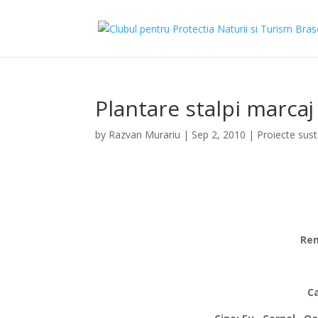
Plantare stalpi marca
by
Razvan Murariu
|
Sep 2, 2010
|
Proiecte sust
Rem
Ca