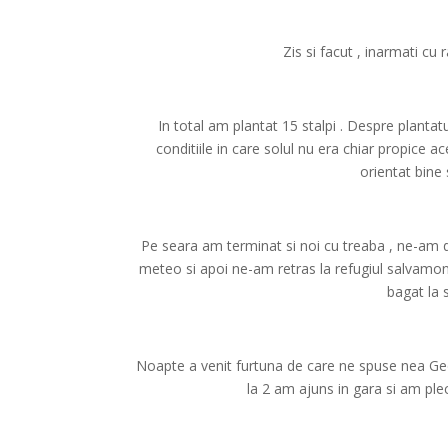
Zis si facut , inarmati cu r
In total am plantat 15 stalpi . Despre plantat
conditiile in care solul nu era chiar propice a
orientat bine 
Pe seara am terminat si noi cu treaba , ne-am
meteo si apoi ne-am retras la refugiul salvamon
bagat la 
Noapte a venit furtuna de care ne spuse nea Geo
la 2 am ajuns in gara si am pleca