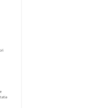
ori
e
tatia