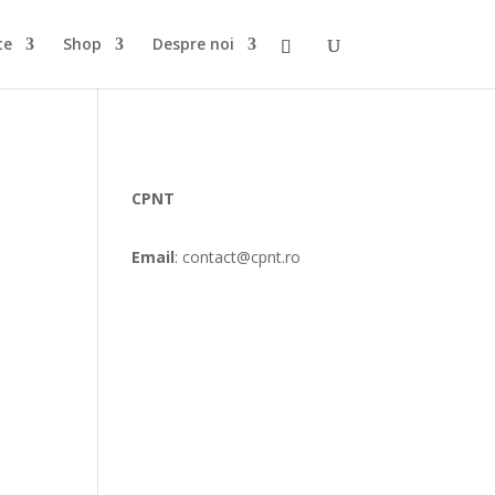
te
Shop
Despre noi
CPNT
Email
: contact@cpnt.ro