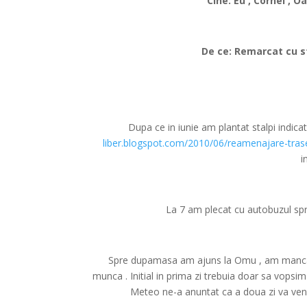
Cine: Eu , Cornel , Oa
De ce: Remarcat cu st
Dupa ce in iunie am plantat stalpi indica
liber.blogspot.com/2010/06/reamenajare-tras
i
La 7 am plecat cu autobuzul spr
Spre dupamasa am ajuns la Omu , am mancat 
munca . Initial in prima zi trebuia doar sa vopsi
Meteo ne-a anuntat ca a doua zi va veni