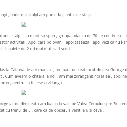
angi , harlete si stalpi am pornit la plantat de stalpi .
ul unui stalp … , ce pot sa spun , groapa adanca de 70 de centimetri , 
cestor activitati . Apoi cara bolovani , apoi taseaza , apoi vezi ca nu l-
si chinuiete de 2 ori mai mult sa-l scoti .
 dus la Cabana de am mancat , am baut un ceai facut de nea George d
t . Cum aveam o chitara la noi , am mai zdranganit noi la ea , apoi n
somn , pentru ca fusese o zi lunga .
rge iar de dimineata am luat-o la vale pe Valea Cerbului spre Busteni
t cu trenul de 5 , care ca de obicei , a venit la 6 si ceva .