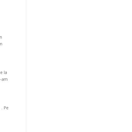
in
am
e la
e-am
 . Pe