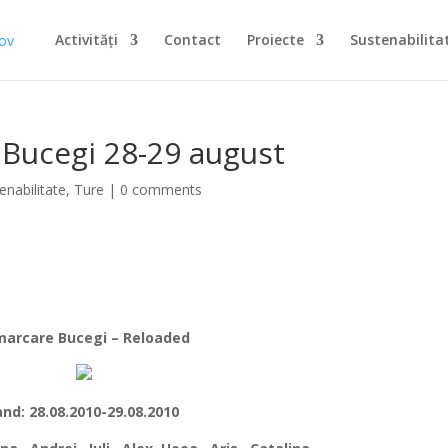
Activități
Contact
Proiecte
Sustenabilita
j Bucegi 28-29 august
enabilitate
,
Ture
|
0 comments
arcare Bucegi – Reloaded
nd: 28.08.2010-29.08.2010