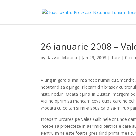
26 ianuarie 2008 – Va
by
Razvan Murariu
|
Jan 29, 2008
|
Ture
|
0 co
Ajung in gara si ma intalnesc numai cu Smendre,
neputand sa ajunga. Plecam din brasov cu trenul 
niste noduri. Odata ajunsi in Busteni mergem p
Aici ne oprim sa mancam ceva dupa care ne echi
vrodata cu coltari si mi-a spus ca o sa-mi rup pa
Incepem urcarea pe Valea Galbinelelor unde dam d
incepe sa proiecteze in aer mici pietricele care 
Pentru mine este foarte grea fiind prima mea tur