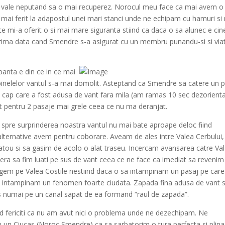
e vale neputand sa o mai recuperez. Norocul meu face ca mai avem o
mai ferit la adapostul unei mari stanci unde ne echipam cu hamuri si
 mi-a oferit o si mai mare siguranta stiind ca daca o sa alunec e cin
prima data cand Smendre s-a asigurat cu un membru punandu-si si viat
nta e din ce in ce mai
lbinelelor vantul s-a mai domolit. Asteptand ca Smendre sa catere un 
in cap care a fost adusa de vant fara mila (am ramas 10 sec dezorienta
 pentru 2 pasaje mai grele ceea ce nu ma deranjat.
si spre surprinderea noastra vantul nu mai bate aproape deloc fiind
alternative avem pentru coborare. Aveam de ales intre Valea Cerbului,
latou si sa gasim de acolo o alat traseu. Incercam avansarea catre Va
era sa fim luati pe sus de vant ceea ce ne face ca imediat sa revenim
gem pe Valea Costile nestiind daca o sa intampinam un pasaj pe care
de intampinam un fenomen foarte ciudata. Zapada fina adusa de vant 
os numai pe un canal sapat de ea formand “raul de zapada”.
nd fericiti ca nu am avut nici o problema unde ne dezechipam. Ne
 un Ciucas (Noroc Smendre) ca sa sarbatorim o tura perfecta si plina