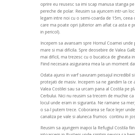
oprire eu reusesc sa imi scap manusa stanga p
pereche de polar. Reusim sa ajuncem intr-un loc 
legam intre noi cu o semi-coarda de 15m, ceea ce
care ma poate opri (ulterior am aflat ca asta e 
in pericol).
Incepem sa avansam spre Hornul Coamei unde pa
mare si mai dificila. Spre deosebire de Valea Ga
mai dificil, ma trezesc cu o bucatica de gheata 
Fiind necesara asigurarea mea la un moment dat
Odata ajunsi in varf savuram peisajul incredibil 
protejati de masiv. Incepem sa ne gandim la ce 
Valea Costilei sau sa urcam pana al Costila pe p
Cerbului. Nici nu reusim sa trecem de muchie ca 
locul unde eram in siguranta. Ne ramane sa mer
o sa-l putem trece. Coborarea se face lejer un
canaliza pe vale si aluneca frumos continu in j
Reusim sa ajungem inapoi la Refugiul Costila fii
intoarcem in Busteni unde simtim nevoia sa bem