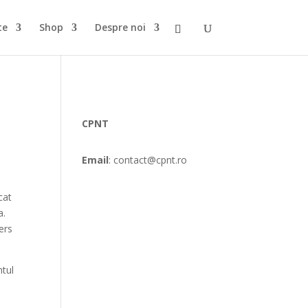
te
Shop
Despre noi
CPNT
Email
: contact@cpnt.ro
cat
a.
ers
ntul