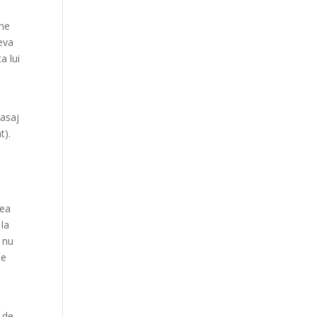
 ne
eva
a lui
pasaj
t).
lea
 la
 nu
se
 de