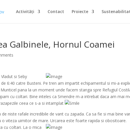
Activități
Contact
Proiecte
Sustenabilita
lea Galbinele, Hornul Coamei
mments
 Vladut si Seby
de 6:40 catre Busteni. Pe tren am impartit echipamentul si mi-a expli
e Munticel pana la un moment unde facem stanga spre Refugiul Costil
pam cu coltari. Bine inteles ca Smendre m-a intrebat daca am mai m
razapezile ceea ce s-a si intamplat
e niste rafale incredibile de vant cu zapada. Ca sa fie si mai bine va
au o viteza uimitor de mare. Urcarea este foarte rapida si obositoare.
a cu coltari.
La o mica