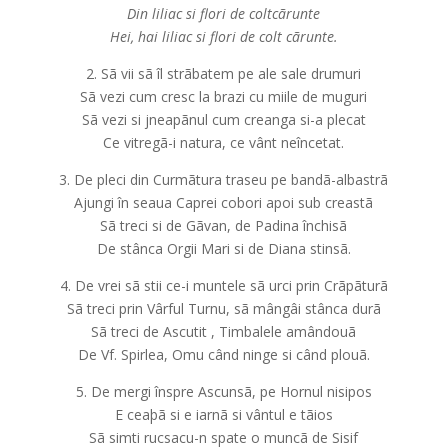
Din liliac si flori de coltcãrunte
Hei, hai liliac si flori de colt cãrunte.
2. Sã vii sã îl strãbatem pe ale sale drumuri
Sã vezi cum cresc la brazi cu miile de muguri
Sã vezi si jneapãnul cum creanga si-a plecat
Ce vitregã-i natura, ce vânt neîncetat.
3. De pleci din Curmãtura traseu pe bandã-albastrã
Ajungi în seaua Caprei cobori apoi sub creastã
Sã treci si de Gãvan, de Padina închisã
De stânca Orgii Mari si de Diana stinsã.
4. De vrei sã stii ce-i muntele sã urci prin Crãpãturã
Sã treci prin Vârful Turnu, sã mângâi stânca durã
Sã treci de Ascutit , Timbalele amândouã
De Vf. Spirlea, Omu când ninge si când plouã.
5. De mergi înspre Ascunsã, pe Hornul nisipos
E ceaþã si e iarnã si vântul e tãios
Sã simti rucsacu-n spate o muncã de Sisif