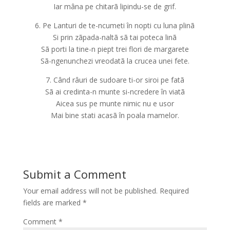
Iar mâna pe chitarã lipindu-se de grif.
6. Pe Lanturi de te-ncumeti în nopti cu luna plinã
Si prin zãpada-naltã sã tai poteca linã
Sã porti la tine-n piept trei flori de margarete
Sã-ngenunchezi vreodatã la crucea unei fete.
7. Când râuri de sudoare ti-or siroi pe fatã
Sã ai credinta-n munte si-ncredere în viatã
Aicea sus pe munte nimic nu e usor
Mai bine stati acasã în poala mamelor.
Submit a Comment
Your email address will not be published.
Required
fields are marked
*
Comment
*