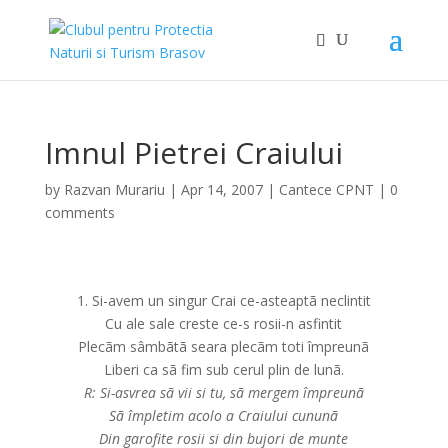
Imnul Pietrei Craiului
by
Razvan Murariu
|
Apr 14, 2007
|
Cantece CPNT
|
0
comments
1. Si-avem un singur Crai ce-asteaptã neclintit
Cu ale sale creste ce-s rosii-n asfintit
Plecãm sâmbãtã seara plecãm toti împreunã
Liberi ca sã fim sub cerul plin de lunã.
R: Si-asvrea sã vii si tu, sã mergem împreunã
Sã împletim acolo a Craiului cununã
Din garofite rosii si din bujori de munte