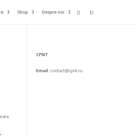
te
Shop
Despre noi
CPNT
Email
: contact@cpnt.ro
arata
e