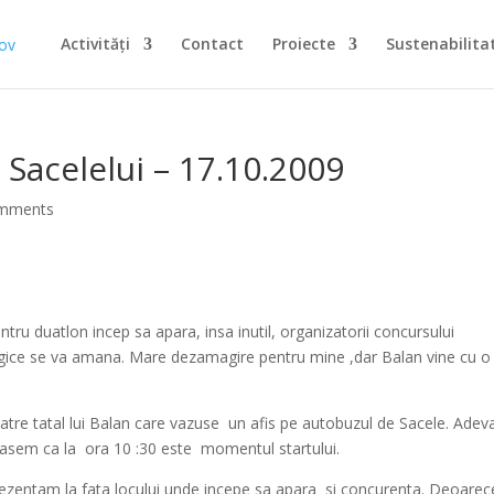
Activități
Contact
Proiecte
Sustenabilita
 Sacelelui – 17.10.2009
omments
ntru duatlon incep sa apara, insa inutil, organizatorii concursului
gice se va amana. Mare dezamagire pentru mine ,dar Balan vine cu o
atre tatal lui Balan care vazuse
un afis pe autobuzul de Sacele. Adev
flasem ca la
ora 10 :30 este
momentul startului.
ezentam la fata locului unde incepe sa apara
si concurenta. Deoarec