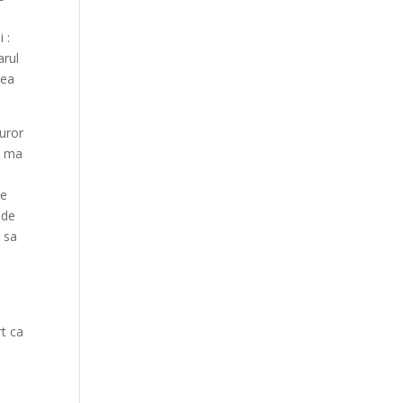
 :
arul
eea
turor
sa ma
se
 de
e sa
rt ca