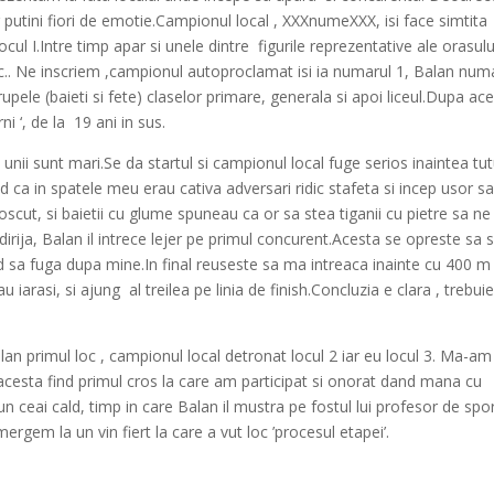
 putini fiori de emotie.Campionul local , XXXnumeXXX, isi face simtita
cul I.Intre timp apar si unele dintre
figurile reprezentative ale orasului
 etc.. Ne inscriem ,campionul autoproclamat isi ia numarul 1, Balan num
upele (baieti si fete) claselor primare, generala si apoi liceul.Dupa ac
i ‘, de la
19 ani in sus.
 unii sunt mari.Se da startul si campionul local fuge serios inaintea tu
nd ca in spatele meu erau cativa adversari ridic stafeta si incep usor 
cut, si baietii cu glume spuneau ca or sa stea tiganii cu pietre sa ne
e dirija, Balan il intrece lejer pe primul concurent.Acesta se opreste sa 
nd sa fuga dupa mine.In final reuseste sa ma intreaca inainte cu 400 m
au iarasi, si ajung
al treilea pe linia de finish.Concluzia e clara , trebui
an primul loc , campionul local detronat locul 2 iar eu locul 3. Ma-am
cesta find primul cros la care am participat si onorat dand mana cu
n ceai cald, timp in care Balan il mustra pe fostul lui profesor de spo
ergem la un vin fiert la care a vut loc ’procesul etapei’.