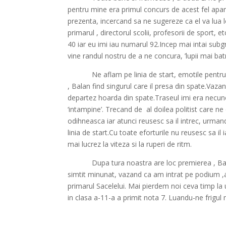
pentru mine era primul concurs de acest fel apar
prezenta, incercand sa ne sugereze ca el va lua lo
primarul , directorul scolii, profesorii de sport,
40 iar eu imi iau numarul 92.Incep mai intai subgr
vine randul nostru de a ne concura, ’lupii mai batrn
Ne aflam pe linia de start, emotile pentru
, Balan find singurul care il presa din spate.Vaza
departez hoarda din spate.Traseul imi era necunos
‘intampine’. Trecand de
al doilea politist care n
odihneasca iar atunci reusesc sa il intrec, urma
linia de start.Cu toate eforturile nu reusesc sa il i
mai lucrez la viteza si la ruperi de ritm.
Dupa tura noastra are loc premierea , Bal
simtit minunat, vazand ca am intrat pe podium ,a
primarul Sacelelui. Mai pierdem noi ceva timp la u
in clasa a-11-a a primit nota 7. Luandu-ne frigul m