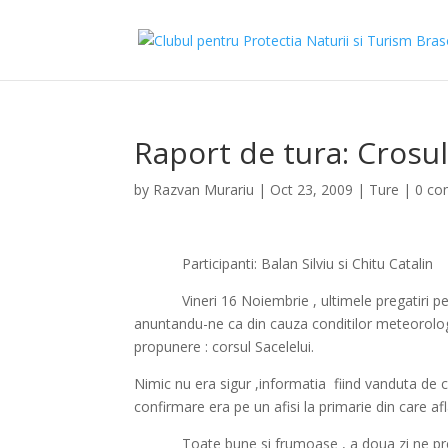
Raport de tura: Crosul
by
Razvan Murariu
|
Oct 23, 2009
|
Ture
|
0 c
Participanti: Balan Silviu si Chitu Catalin
Vineri 16 Noiembrie , ultimele pregatiri pe
anuntandu-ne ca din cauza conditilor meteorolo
propunere : corsul Sacelelui.
Nimic nu era sigur ,informatia
fiind vanduta de c
confirmare era pe un afisi la primarie din care a
Toate bune si frumoase , a doua zi ne pr