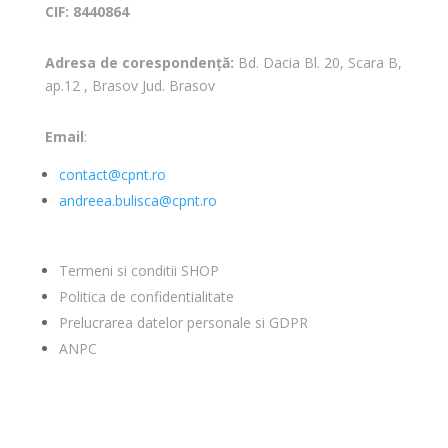
CIF: 8440864
Adresa de corespondență:
Bd. Dacia Bl. 20, Scara B,
ap.12 , Brasov Jud. Brasov
Email
:
contact@cpnt.ro
andreea.bulisca@cpnt.ro
Termeni si conditii SHOP
Politica de confidentialitate
Prelucrarea datelor personale si GDPR
ANPC