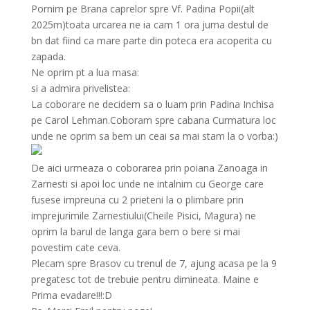
Pornim pe Brana caprelor spre Vf. Padina Popii(alt
2025m)toata urcarea ne ia cam 1 ora juma destul de
bn dat fiind ca mare parte din poteca era acoperita cu
zapada.
Ne oprim pt a lua masa:
si a admira privelistea:
La coborare ne decidem sa o luam prin Padina Inchisa
pe Carol Lehman.Coboram spre cabana Curmatura loc
unde ne oprim sa bem un ceai sa mai stam la o vorba:)
De aici urmeaza o coborarea prin poiana Zanoaga in
Zarnesti si apoi loc unde ne intalnim cu George care
fusese impreuna cu 2 prieteni la o plimbare prin
imprejurimile Zarnestiului(Cheile Pisici, Magura) ne
oprim la barul de langa gara bem o bere si mai
povestim cate ceva.
Plecam spre
Brasov
cu trenul de 7, ajung acasa pe la 9
pregatesc tot de trebuie pentru dimineata. Maine e
Prima evadare!!!:D