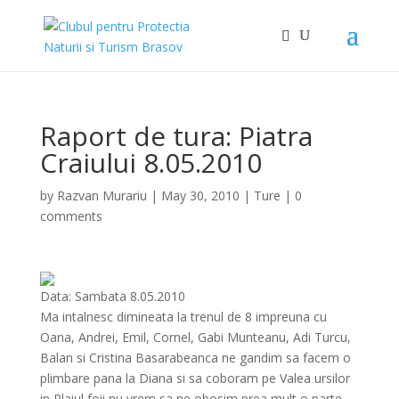
Raport de tura: Piatra
Craiului 8.05.2010
by
Razvan Murariu
|
May 30, 2010
|
Ture
|
0
comments
Data: Sambata 8.05.2010
Ma intalnesc dimineata la trenul de 8 impreuna cu
Oana, Andrei, Emil, Cornel,
Gabi
Munteanu, Adi Turcu,
Balan si Cristina Basarabeanca ne gandim sa facem o
plimbare pana la Diana si sa coboram pe
Valea
ursilor
in Plaiul foii nu vrem sa ne obosim prea mult o parte