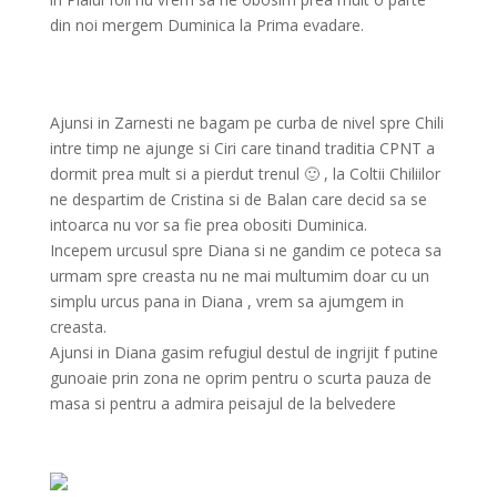
din noi mergem Duminica la Prima evadare.
Ajunsi in Zarnesti ne bagam pe curba de nivel spre Chili
intre timp ne ajunge si Ciri care tinand traditia CPNT a
dormit prea mult si a pierdut trenul 🙂 , la Coltii Chiliilor
ne despartim de Cristina si de Balan care decid sa se
intoarca nu vor sa fie prea obositi Duminica.
Incepem urcusul spre Diana si ne gandim ce poteca sa
urmam spre creasta nu ne mai multumim doar cu un
simplu urcus pana in Diana , vrem sa ajumgem in
creasta.
Ajunsi in Diana gasim refugiul destul de ingrijit f putine
gunoaie prin
zona
ne oprim pentru o scurta pauza de
masa si pentru a admira peisajul de la belvedere