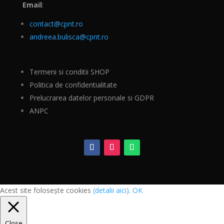
Email
:
contact@cpnt.ro
andreea.bulisca@cpnt.ro
Termeni si conditii SHOP
Politica de confidentialitate
Prelucrarea datelor personale si GDPR
ANPC
Acest site folosește cookies
(detalii aici)
.
OK
Close