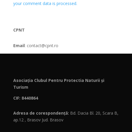
your comment data is processed.
CPNT
Email
: contact@cpnt.ro
Asociația Clubul Pentru Protectia Naturii și
Turism
CIF: 8440864
Adresa de corespondență:
Bd. Dacia Bl. 20, Scara B,
ap.12 , Brasov Jud. Brasov