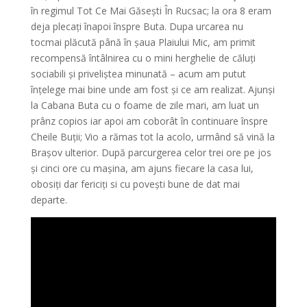
în regimul Tot Ce Mai Găsești În Rucsac; la ora 8 eram
deja plecați înapoi înspre Buta. Dupa urcarea nu
tocmai plăcută până în șaua Plaiului Mic, am primit
recompensă întâlnirea cu o mini herghelie de căluți
sociabili și priveliștea minunată – acum am putut
înțelege mai bine unde am fost și ce am realizat. Ajunși
la Cabana Buta cu o foame de zile mari, am luat un
prânz copios iar apoi am coborât în continuare înspre
Cheile Buții; Vio a rămas tot la acolo, urmând să vină la
Brașov ulterior. După parcurgerea celor trei ore pe jos
și cinci ore cu mașina, am ajuns fiecare la casa lui,
obosiți dar fericiți si cu povești bune de dat mai
departe.