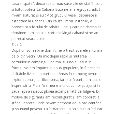
casa-n spate”, deoarece urmau șase zile de stat în cort
și bătut poteci. La Cabana Buta ne-am regrupat, adică
m-am alăturat și eu ( Vio) grupului vesel, deoarece îi
așteptam la Cabană. Din cauza vremii instabile, a
oboselii și a focului de tabără jucăuș care ne chema să
rămânem am instalat corturile lângă cabană și ne-am
petrecut seara acolo.
Ziua 2.
După un somn bine dormit, ne-a trezit soarele și turma
de oi din vecini. Un mic dejun rapid și mutarea
corturilor in camping-ul de mai sus ne-au adus în
formă. Ne-am împărțit în două grupulețe, în funcție de
abilitățile fizice – o parte au rămas în camping pentru a
explora zona și a citi/desena, iar o altă parte am luat-o
înspre vârful Piule. Vremea n-a ținut cu noi și, ajunși în
șaua Iepii a început ploaia acompaniată de fulgere. Din
motive de siguranță am reconfigurat și am coborât la
stâna Scorota, unde ne-am petrecut doua ore cântând
și spunând povești. La întoarcere , ploaia nu s-a îndurat