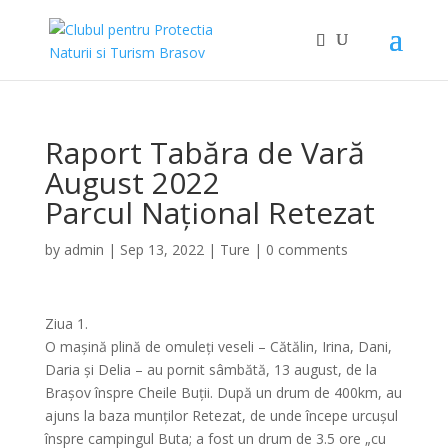
Raport Tabăra de Vară
August 2022
Parcul Național Retezat
by
admin
|
Sep 13, 2022
|
Ture
|
0 comments
Ziua 1.
O mașină plină de omuleți veseli – Cătălin, Irina, Dani,
Daria și Delia – au pornit sâmbătă, 13 august, de la
Brașov înspre Cheile Buții. După un drum de 400km, au
ajuns la baza munților Retezat, de unde începe urcușul
înspre campingul Buta; a fost un drum de 3.5 ore „cu