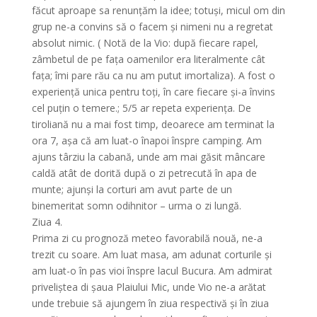
făcut aproape sa renunțăm la idee; totuși, micul om din
grup ne-a convins să o facem și nimeni nu a regretat
absolut nimic. ( Notă de la Vio: după fiecare rapel,
zâmbetul de pe fața oamenilor era literalmente cât
fața; îmi pare rău ca nu am putut imortaliza). A fost o
experiență unica pentru toți, în care fiecare și-a învins
cel puțin o temere.; 5/5 ar repeta experiența. De
tiroliană nu a mai fost timp, deoarece am terminat la
ora 7, așa că am luat-o înapoi înspre camping. Am
ajuns târziu la cabană, unde am mai găsit mâncare
caldă atât de dorită după o zi petrecută în apa de
munte; ajunși la corturi am avut parte de un
binemeritat somn odihnitor – urma o zi lungă.
Ziua 4.
Prima zi cu prognoză meteo favorabilă nouă, ne-a
trezit cu soare. Am luat masa, am adunat corturile și
am luat-o în pas vioi înspre lacul Bucura. Am admirat
priveliștea di șaua Plaiului Mic, unde Vio ne-a arătat
unde trebuie să ajungem în ziua respectivă și în ziua