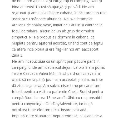
de noi – am ajuns uzi și înfrigurați în camping; Dani și
Irina au reușit totuși să ajungă și pe vârf. Ne-am
regrupat și am luat-o înspre cabană, în căutarea unui lic
uscat și cu mâncare aburindă. Aici s-a întâmplat
Atelierul de spălat vase, inițiat de Cătălin și cântece la
focul de tabără, alături de un alt grup de omuleți
simpatici. Ni s-a propus să dormim în cabana, ca
răsplată pentru ajutorul acordat, ținând cont de faptul
că afară încă ploua și era frig -iar noi am aacceptat.
Ziua 3.
Ne-am început ziua cu un sprint prin pădure până în
camping, unde am luat micul dejun. La ora 9 am pornit
înspre Cascada Valea Mării, însă pe drum cineva s-a
oferit să ne ia până jos – am acceptat și asta, nu ți se
dă zilnic așa ceva. Am salvat niște timp pe care l-am
folosit pentru a vizita o parte din Cheile Buții și pentru
cumpărături. La ora 13 ne-am întâlnit cu responsabilii
pentru canyoning – OneDayAdventure, iar după
potolirea tunetelor am urcat înspre cascadă.
Impunătoare și aparent neprietenoasă, cascada ne-a