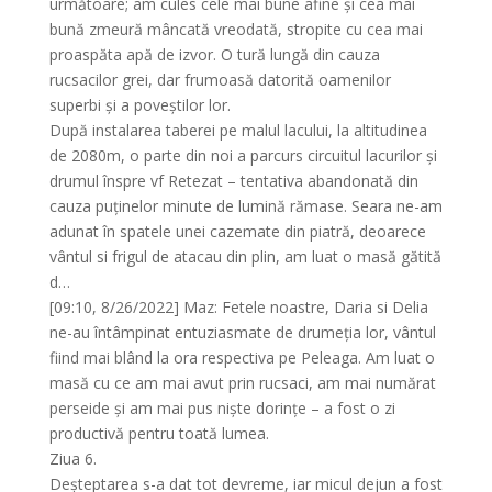
următoare; am cules cele mai bune afine și cea mai
bună zmeură mâncată vreodată, stropite cu cea mai
proaspăta apă de izvor. O tură lungă din cauza
rucsacilor grei, dar frumoasă datorită oamenilor
superbi și a poveștilor lor.
După instalarea taberei pe malul lacului, la altitudinea
de 2080m, o parte din noi a parcurs circuitul lacurilor și
drumul înspre vf Retezat – tentativa abandonată din
cauza puținelor minute de lumină rămase. Seara ne-am
adunat în spatele unei cazemate din piatră, deoarece
vântul si frigul de atacau din plin, am luat o masă gătită
d…
[09:10, 8/26/2022] Maz: Fetele noastre, Daria si Delia
ne-au întâmpinat entuziasmate de drumeția lor, vântul
fiind mai blând la ora respectiva pe Peleaga. Am luat o
masă cu ce am mai avut prin rucsaci, am mai numărat
perseide și am mai pus niște dorințe – a fost o zi
productivă pentru toată lumea.
Ziua 6.
Deșteptarea s-a dat tot devreme, iar micul dejun a fost