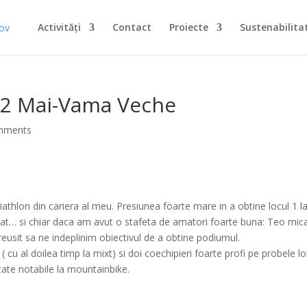
Activități
Contact
Proiecte
Sustenabilita
t” 2 Mai-Vama Veche
mments
hlon din cariera al meu. Presiunea foarte mare in a obtine locul 1 l
 dat… si chiar daca am avut o stafeta de amatori foarte buna: Teo mic
m reusit sa ne indeplinim obiectivul de a obtine podiumul.
cu al doilea timp la mixt) si doi coechipieri foarte profi pe probele l
tate notabile la mountainbike.