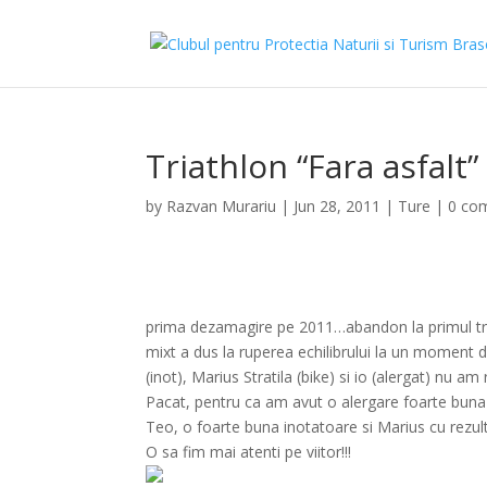
Triathlon “Fara asfal
by
Razvan Murariu
|
Jun 28, 2011
|
Ture
|
0 co
prima dezamagire pe 2011…abandon la primul triat
mixt a dus la ruperea echilibrului la un moment
(inot), Marius Stratila (bike) si io (alergat) nu a
Pacat, pentru ca am avut o alergare foarte buna ( 
Teo, o foarte buna inotatoare si Marius cu rezul
O sa fim mai atenti pe viitor!!!