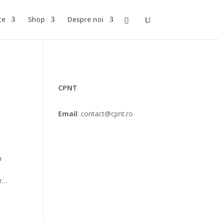
te
Shop
Despre noi
CPNT
Email
: contact@cpnt.ro
a
a
or…