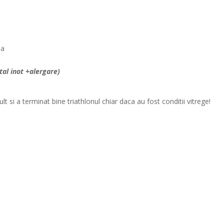
ea
tal inot +alergare)
lt si a terminat bine triathlonul chiar daca au fost conditii vitrege!