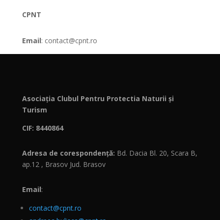
CPNT
Email
: contact@cpnt.ro
Asociația Clubul Pentru Protectia Naturii și
Turism
CIF: 8440864
Adresa de corespondență:
Bd. Dacia Bl. 20, Scara B,
ap.12 , Brasov Jud. Brasov
Email
:
contact@cpnt.ro