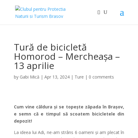
Tură de bicicletă
Homorod – Mercheașa –
13 aprilie
by
Gabi Mică
|
Apr 13, 2024
|
Ture
|
0 comments
Cum vine căldura și se topește zăpada în Brașov,
e semn că e timpul să scoatem bicicletele din
depozit!
La ideea lui Adi, ne-am strâns 6 oameni și am plecat în