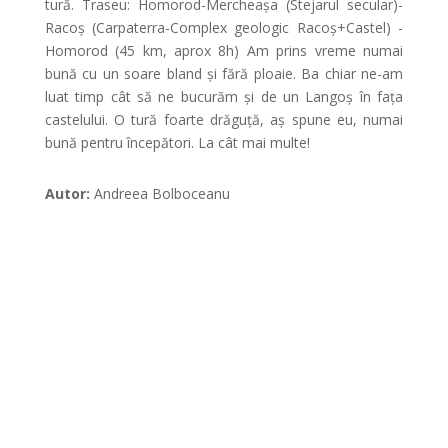
tură. Traseu: Homorod-Mercheașa (Stejarul secular)-
Racoș (Carpaterra-Complex geologic Racoș+Castel) -
Homorod (45 km, aprox 8h) Am prins vreme numai
bună cu un soare bland și fără ploaie. Ba chiar ne-am
luat timp cât să ne bucurăm și de un Langoș în fața
castelului. O tură foarte drăguță, aș spune eu, numai
bună pentru începători. La cât mai multe!
Autor:
Andreea Bolboceanu